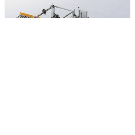
Auto Foam Stuffer & SockCloser machine MAX-SCM-1
2007
0
查看详情
«
1
2
3
4
»